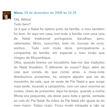
Mena
29 de dezembro de 2008 às 16:26
Olá, Wilma!
Tudo bem?
Já li que o Natal foi óptimo junto da família, o meu também
foi bom, foi aqui em casa com toda a família com uma ceia
de Natal tradicional portuguesa: bacalhau, peru,
rabanadas, filhós, coscorões, bolo rei, trouxas de ovos,
sonhos... Tudo com muito doce, principalmente a
companhia da família, em especial o meu irmão que
chegou de Moçambique.
Olha, quando tiveres um bocadinho fala-me das tradições
do Natal brasileiro. É diferente do nosso? Aqui, além da
ceia que consta do que contei atrás, à meia-noite
distribuímos presentes, há sempre alguém que sai de
mansinho da sala, que se veste de Pai Natal e que surge
mais tarde, tocando a campainha, com um saco enorme às
costas, cheio de presentes. Aqui há tempo, quando a minha
filhota era pequenita, ela disse para toda a gente, sentada
ao colo do Pai Natal: As mãos do Pai Natal são iguais às do
meu mano. Todos riram. Ficou muito intrigada e não se